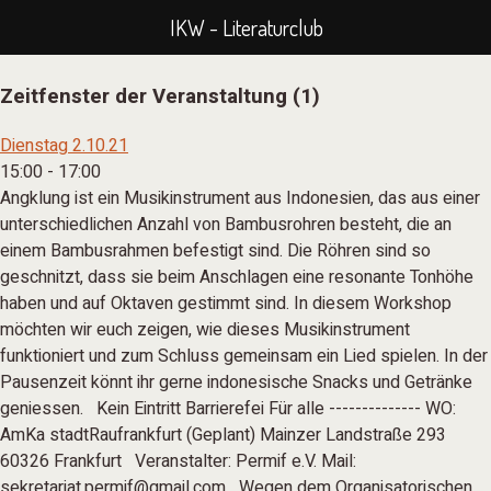
IKW - Literaturclub
Skip
Zeitfenster der Veranstaltung (1)
to
Dienstag 2.10.21
content
15:00
-
17:00
Angklung ist ein Musikinstrument aus Indonesien, das aus einer
unterschiedlichen Anzahl von Bambusrohren besteht, die an
einem Bambusrahmen befestigt sind. Die Röhren sind so
geschnitzt, dass sie beim Anschlagen eine resonante Tonhöhe
haben und auf Oktaven gestimmt sind. In diesem Workshop
möchten wir euch zeigen, wie dieses Musikinstrument
funktioniert und zum Schluss gemeinsam ein Lied spielen. In der
Pausenzeit könnt ihr gerne indonesische Snacks und Getränke
geniessen. Kein Eintritt Barrierefei Für alle -------------- WO:
AmKa stadtRaufrankfurt (Geplant) Mainzer Landstraße 293
60326 Frankfurt Veranstalter: Permif e.V. Mail:
sekretariat.permif@gmail.com Wegen dem Organisatorischen